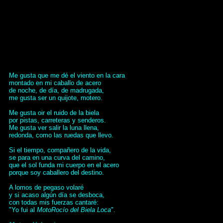
Me gusta que me dé el viento en la cara
montado en mi caballo de acero
de noche, de día, de madrugada,
me gusta ser un quijote, motero.
Me gusta oir el ruido de la biela
por pistas, carreteras y senderos.
Me gusta ver salir la luna llena,
redonda, como las ruedas que llevo.
Si el tiempo, compañero de la vida,
se para en una curva del camino,
que el sol funda mi cuerpo en el acero
porque soy caballero del destino.
A lomos de pegaso volaré
y si acaso algún día se desboca,
con todas mis fuerzas cantaré:
"Yo fui al 
MotoRocío
del Biela Loca
".
si